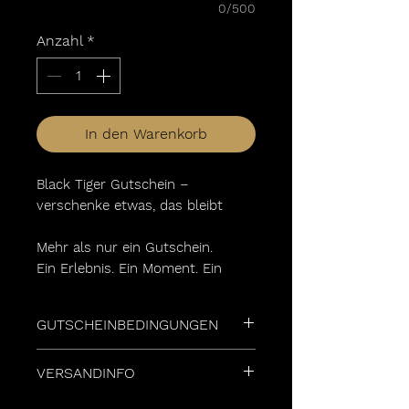
0/500
Anzahl
*
In den Warenkorb
Black Tiger Gutschein –
verschenke etwas, das bleibt
Mehr als nur ein Gutschein.
Ein Erlebnis. Ein Moment. Ein
Statement.
GUTSCHEINBEDINGUNGEN
Mit dem Black Tiger Gutschein
verschenkst du nicht einfach
Der Gutschein ist ab
VERSANDINFO
einen Wert –
Ausstellungsdatum für einen
sondern die Freiheit, sich selbst
Zeitraum von zwei Jahren
Der Versand erfolgt über die