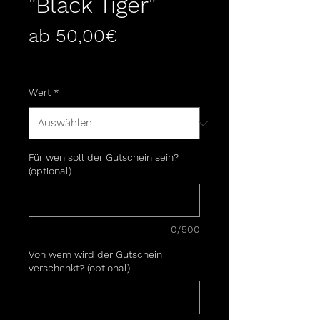
"Black Tiger"
Sale-
ab
50,00€
Preis
inkl. MwSt.
Wert
*
Für wen soll der Gutschein sein?
(optional)
0/500
Von wem wird der Gutschein
verschenkt? (optional)