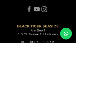
BLACK TIGER SEASIDE
Am See 1
18276 Garden OT Lohmen
Tel.:
+49 176 814 306 51
info@blacktigerseaside.de
Schreib Uns!