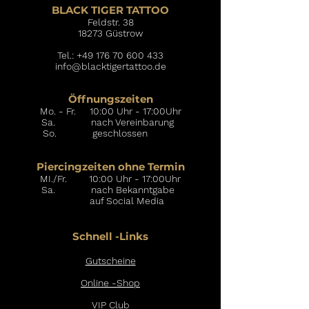
BLACK TIGER TATTOO
Feldstr. 38
18273 Güstrow
Tel.:
+49 176 70 600 433
info@blacktigertattoo.de
Öffnungszeiten
Mo. - Fr. 10:00 Uhr - 17:00Uhr
Sa. nach Vereinbarung
So. geschlossen
Piercingzeiten ohne Termin
MI./Fr. 10:00 Uhr - 17:00Uhr
Sa. nach Bekanntgabe
auf Social Media
Schnell -Links
Gutscheine
Online -Shop
VIP Club